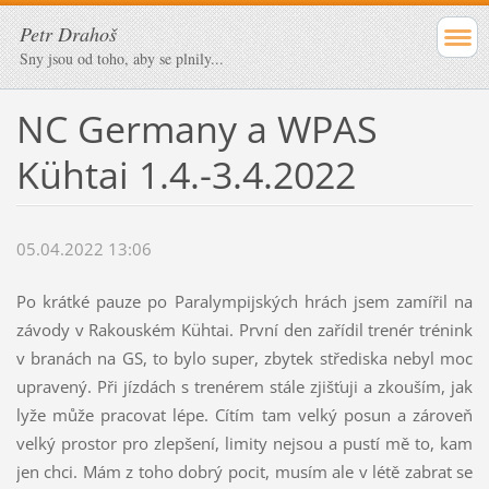
Petr Drahoš
Sny jsou od toho, aby se plnily...
NC Germany a WPAS
Kühtai 1.4.-3.4.2022
05.04.2022 13:06
Po krátké pauze po Paralympijských hrách jsem zamířil na
závody v Rakouském Kühtai. První den zařídil trenér trénink
v branách na GS, to bylo super, zbytek střediska nebyl moc
upravený. Při jízdách s trenérem stále zjišťuji a zkouším, jak
lyže může pracovat lépe. Cítím tam velký posun a zároveň
velký prostor pro zlepšení, limity nejsou a pustí mě to, kam
jen chci. Mám z toho dobrý pocit, musím ale v létě zabrat se