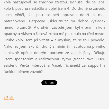
kola nastupoval se značnou ztrátou. Bohužel druhé lepší
kolo k posunu nestačilo a dojel jsem 4. Do druhého závodu
jsem věděl, že jsou soupeři opravdu dobří a mají
natrénováno. Bezpečné „sklouznutí“ mi dobrý výsledek
nemohlo zaručit. V druhém závodě jsem byl v prvním kole
opatrný u vlásen a časová ztráta mě posunula na třetí místo.
Druhé kolo jsem jel vítězit – a myslím, že se to i povedlo.
Nakonec jsem skončil druhý s minimální ztrátou na prvního
a hlavně opět s dobrým pocitem ze zajeté jízdy.
Děkuju
všem sponzorům a realizačnímu týmu (trenér Pavel Fišer,
asistenti Verča Fišerová a Vašek Tichánek) za support a
funklub během závodů!
« Zpět