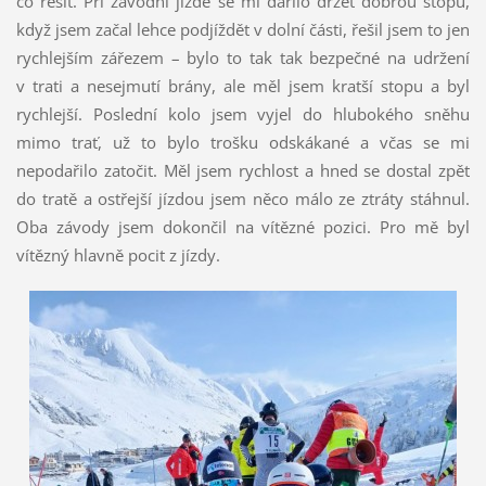
co řešit. Při závodní jízdě se mi dařilo držet dobrou stopu,
když jsem začal lehce podjíždět v dolní části, řešil jsem to jen
rychlejším zářezem – bylo to tak tak bezpečné na udržení
v trati a nesejmutí brány, ale měl jsem kratší stopu a byl
rychlejší. Poslední kolo jsem vyjel do hlubokého sněhu
mimo trať, už to bylo trošku odskákané a včas se mi
nepodařilo zatočit. Měl jsem rychlost a hned se dostal zpět
do tratě a ostřejší jízdou jsem něco málo ze ztráty stáhnul.
Oba závody jsem dokončil na vítězné pozici. Pro mě byl
vítězný hlavně pocit z jízdy.