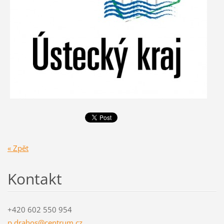
« Zpět
Kontakt
+420 602 550 954
p.drahos
@centrum
.cz