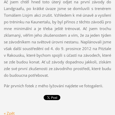
Ač jsem chtěl hned toto úterý odjet na první závody do
Landgraafu, po krátké úvaze jsme se domluvili s trenérem
Tomášem Lisým akci zrušit. Vzhledem k mé únavě a vysílení
po tréninku na Kaunertalu, by byl přínos z těchto závodů pro
mne minimální a je třeba ještě trénovat. Ač jsem trochu
zklamaný, věřím jeho zkušenostem a vím, že za jeden týden
se závodníkem na světové úrovni nestanu. Naplánovali jsme
však další soustředění od 4. do 9. prosince 2012 na Pitztale
v Rakousku, které bychom spojili s účastí na závodech, které
se zde budou konat. Ať už závody dopadnou jakkoli, získám
zde své první zkušenosti ze závodního prostředí, které budu
do budoucna potřebovat.
Pár prvních fotek z mého lyžování najdete ve fotogalerii.
« Zpět