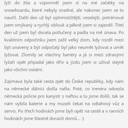
lyži do žita a vzpomněl jsem si na mé začátky na
snowboardu, které nebyly snadné, ale nakonec jsem se to
naučil. Další den už byl optimističtější, veselejší, potrénoval
jsem smýkaný a rychlý oblouk a pěkně jsem si zajezdil. Třetí
den už jsem byl docela potlučený a padla na mě únava. Po
kvalitním odpočinku jsem zažil velký zlom, kdy rozdíl mezi
být unavený a být odpočatý byl jako neumět lyžovat a umět
lyžovat. Zlomily se všechny bariéry a já si mezi zdravými
lyžaři opět připadal jako dřív a jízdu jsem si užíval stejně
jako všichni ostatní.
Zajímavá byla také cesta zpět do České republiky, kdy nám
na německé dálnici došla nafta. Poté, co trenéra odvezla
německá policie pro kanystr s naftou a tu jsme dolili, tak se
nám vybila baterie a my museli čekat na odtahový vůz a
servis. Po třech hodinách jsme byli opět na cestě a v ranních
hodinách jsme šťastně dorazili domů... :)