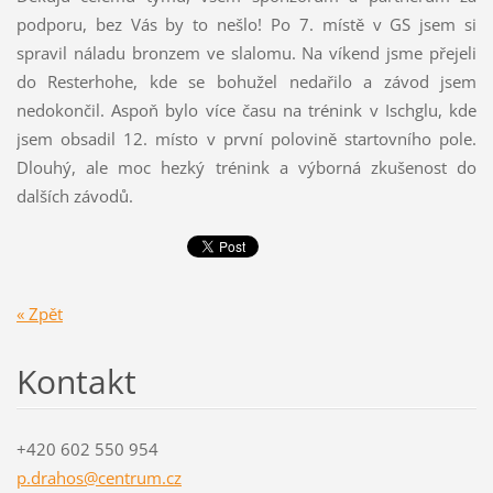
podporu, bez Vás by to nešlo! Po 7. místě v GS jsem si
spravil náladu bronzem ve slalomu. Na víkend jsme přejeli
do Resterhohe, kde se bohužel nedařilo a závod jsem
nedokončil. Aspoň bylo více času na trénink v Ischglu, kde
jsem obsadil 12. místo v první polovině startovního pole.
Dlouhý, ale moc hezký trénink a výborná zkušenost do
dalších závodů.
« Zpět
Kontakt
+420 602 550 954
p.drahos
@centrum
.cz