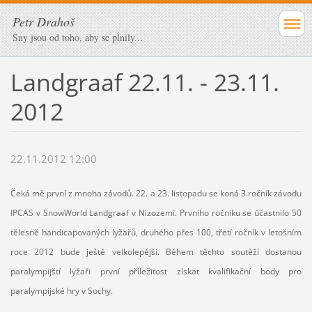
Petr Drahoš
Sny jsou od toho, aby se plnily...
Landgraaf 22.11. - 23.11.
2012
22.11.2012 12:00
Čeká mě první z mnoha závodů. 22. a 23. listopadu se koná 3.ročník závodu
IPCAS v SnowWorld Landgraaf v Nizozemí. Prvního ročníku se účastnilo 50
tělesně handicapovaných lyžařů, druhého přes 100, třetí ročník v letošním
roce 2012 bude ještě velkolepější. Během těchto soutěží dostanou
paralympijští lyžaři první příležitost získat kvalifikační body pro
paralympijské hry v Sochy.