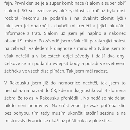
fajn. První den se jela super kombinace (slalom a super obří
slalom). SG se jezdí ve vysoké rychlosti a trať už byla dost
rozbitá (někomu se podařila i na dvakrát zlomit lyži,)
tak jsem jel opatrněji - chyběli mi trenéři a jejich aktuální
informace z trati. Slalom už jsem jel naplno a nakonec
obsadil 9. místo. Po závodě jsem však cítil paralyzující bolest
na žebrech, vzhledem k diagnóze z minulého týdne jsem to
však neřešil a v bolestech odjel závody i další dva dny.
Celkově se mi podařilo vylepšit body a pořadí ve světovém
žebříčku ve všech disciplínách. Tak jsem měl radost.
V Rakousku jsem již do nemocnice nechtěl, tak jsem to
nechal až na návrat do ČR, kde mi diagnostikovali 4 zlomená
žebra, že to asi v Rakousku přehlédli... No nedá se nic dělat,
nikdo není neomylný. Na srůst žeber je však potřeba klid
bez pohybu, tím tedy musím ukončit letošní sezónu a na
mistrovství Francie se ukáži až příští rok a v plné síle...