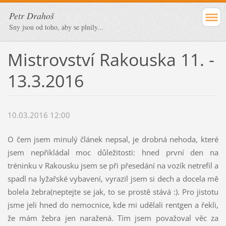
Petr Drahoš
Sny jsou od toho, aby se plnily...
Mistrovství Rakouska 11. -
13.3.2016
10.03.2016 12:00
O čem jsem minulý článek nepsal, je drobná nehoda, které
jsem nepřikládal moc důležitosti: hned první den na
tréninku v Rakousku jsem se při přesedání na vozík netrefil a
spadl na lyžařské vybavení, vyrazil jsem si dech a docela mě
bolela žebra(neptejte se jak, to se prostě stává :). Pro jistotu
jsme jeli hned do nemocnice, kde mi udělali rentgen a řekli,
že mám žebra jen naražená. Tím jsem považoval věc za