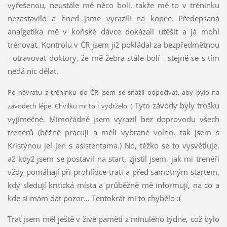
vyřešenou, neustále mě něco bolí, takže mě to v tréninku
nezastavilo a hned jsme vyrazili na kopec. Předepsaná
analgetika mě v koňské dávce dokázali utěšit a já mohl
trénovat. Kontrolu v ČR jsem již pokládal za bezpředmětnou
- otravovat doktory, že mě žebra stále bolí - stejně se s tím
nedá nic dělat.
Po návratu z tréninku do ČR jsem se snažil odpočívat, aby bylo na
Tyto závody byly trošku
závodech lépe. Chvilku mi to i vydrželo :)
vyjímečné. Mimořádně jsem vyrazil bez doprovodu všech
trenérů (běžně pracují a měli vybrané volno, tak jsem s
Kristýnou jel jen s asistentama.) No, těžko se to vysvětluje,
až když jsem se postavil na start, zjistil jsem, jak mi trenéři
vždy pomáhají při prohlídce trati a před samotným startem,
kdy sledují kritická místa a průběžně mě informují, na co a
kde si mám dát pozor... Tentokrát mi to chybělo :(
Trať jsem měl ještě v živé paměti z minulého týdne, což bylo