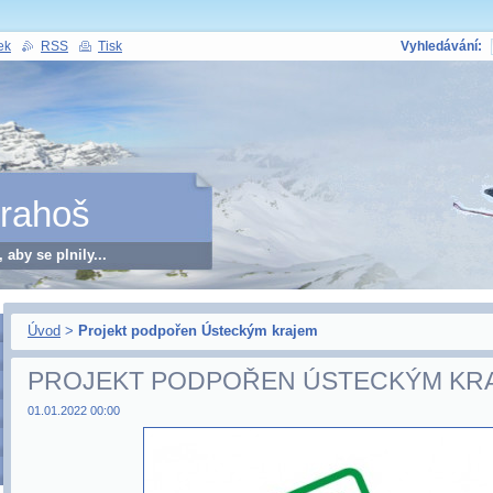
ek
RSS
Tisk
Vyhledávání:
Drahoš
 aby se plnily...
Úvod
>
Projekt podpořen Ústeckým krajem
PROJEKT PODPOŘEN ÚSTECKÝM KR
01.01.2022 00:00