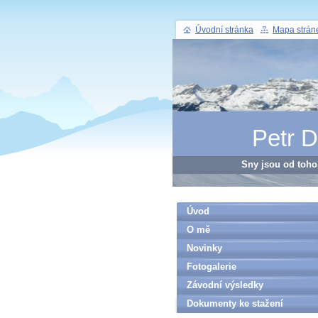
Úvodní stránka
Mapa strán
Petr 
Sny jsou od toho,
Úvod
O mě
Novinky
Fotogalerie
Závodní výsledky
Dokumenty ke stažení