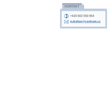
KONTAKT
+420 602 550 954
p.drahos
@centrum
.cz