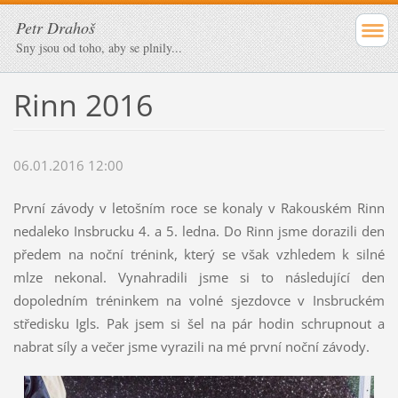
Petr Drahoš
Sny jsou od toho, aby se plnily...
Rinn 2016
06.01.2016 12:00
První závody v letošním roce se konaly v Rakouském Rinn
nedaleko Insbrucku 4. a 5. ledna. Do Rinn jsme dorazili den
předem na noční trénink, který se však vzhledem k silné
mlze nekonal. Vynahradili jsme si to následující den
dopoledním tréninkem na volné sjezdovce v Insbruckém
středisku Igls. Pak jsem si šel na pár hodin schrupnout a
nabrat síly a večer jsme vyrazili na mé první noční závody.