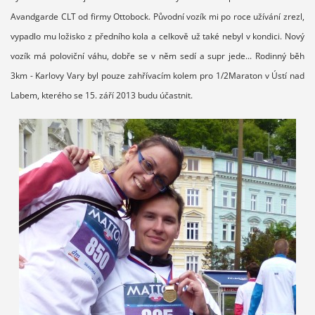
Avandgarde CLT od firmy Ottobock. Původní vozík mi po roce užívání zrezl,
vypadlo mu ložisko z předního kola a celkově už také nebyl v kondici. Nový
vozík má poloviční váhu, dobře se v něm sedí a supr jede... Rodinný běh
3km - Karlovy Vary byl pouze zahřívacím kolem pro 1/2Maraton v Ústí nad
Labem, kterého se 15. září 2013 budu účastnit.