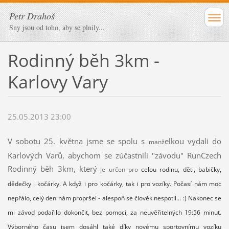
Petr Drahoš
Sny jsou od toho, aby se plnily...
Rodinný běh 3km -
Karlovy Vary
25.05.2013 23:00
V sobotu 25. května jsme se spolu s
elkou vydali do
manž
Karlových Varů, abychom se zúčastnili "závodu" RunCzech
Rodinný běh 3km, který
je určen pro
celou rodinu, děti, babičky,
dědečky i kočárky. A když i pro kočárky, tak i pro vozíky. Počasí nám moc
nepřálo, celý den nám propršel - alespoň se člověk nespotil... :) Nakonec se
mi závod podařilo dokončit, bez pomoci, za neuvěřitelných 19:56 minut.
Výborného času jsem dosáhl také díky novému sportovnímu vozíku