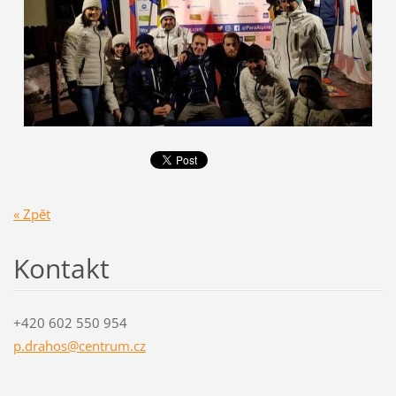
« Zpět
Kontakt
+420 602 550 954
p.drahos
@centrum
.cz